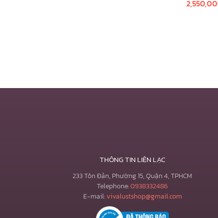
2,550,0
450ml
Thêm vào 
THÔNG TIN LIÊN LẠC
233 Tôn Đản, Phường 15, Quận 4, TPHCM
Telephone:
0938332486
E-mail:
vivalustshop@gmail.com