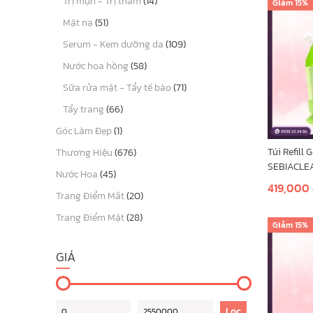
Trị mụn - Trị thâm
(14)
Giảm
15%
COTTAGE
Mặt nạ
(51)
EVOLUDERM
Serum - Kem dưỡng da
(109)
EMBRYOLISSE
Nước hoa hồng
(58)
CYSTIPHANE
Sữa rửa mặt - Tẩy tế bào
(71)
Tẩy trang
(66)
CHRISTIAN LOUBOUTIN
Góc Làm Đẹp
(1)
CHARLOTTE TILBURY
Túi Refill
Thương Hiệu
(676)
Chanel
SEBIACLEA
Nước Hoa
(45)
400ml - D
419,000
GUERLAIN
Cảm
Trang Điểm Mắt
(20)
Thêm vào 
GUCCI
Trang Điểm Mặt
(28)
Giảm
15%
NARS
GIÁ
HERMÈS
MAC
Lọc