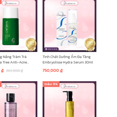
g Nắng Tràm Trà
Tinh Chất Dưỡng Ẩm Đa Tầng
a Tree Anti-Acne
Embryolisse Hydra Serum 30ml
n SPF50 30ml- Dành
0
₫
750,000
₫
369,000
₫
ầu mụn
 giỏ hàng
Thêm vào giỏ hàng
Giảm
15%