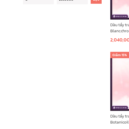
Burberry
SHU UEMURA
VICTORIA'S SECRET
Dầu tẩy t
Blanc:chr
YSL
Polishing 
2,040,0
tím 450ml
Dior
Thêm vào 
TOMFORD
Giảm
15%
Dầu tẩy t
Botanicoil
based clea