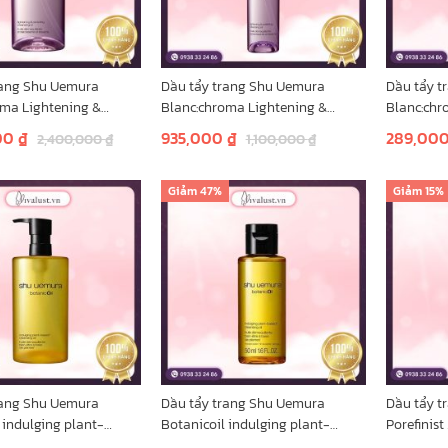
rang Shu Uemura
Dầu tẩy trang Shu Uemura
Dầu tẩy t
oma Lightening &
Blanc:chroma Lightening &
Blanc:chr
Cleansing Oil - Màu
Polishing Cleansing Oil - Màu
Polishing
00
₫
935,000
₫
289,00
2,400,000
₫
1,100,000
₫
tím 150ml
tím 50ml
giỏ hàng
Thêm vào giỏ hàng
Thêm vào
Giảm
47%
Giảm
15%
rang Shu Uemura
Dầu tẩy trang Shu Uemura
Dầu tẩy t
 indulging plant-
Botanicoil indulging plant-
Porefinist
nsing oil (màu vàng)
based cleansing oil (màu vàng)
Cleansing