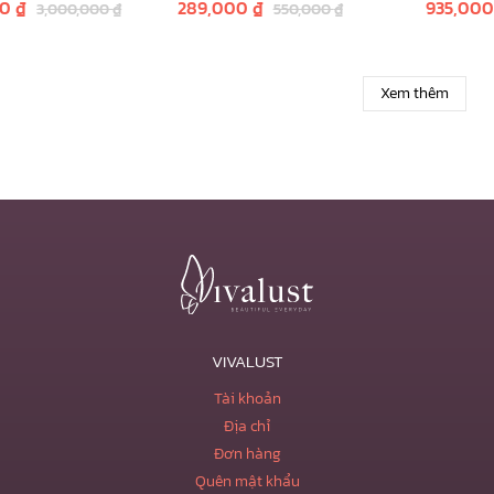
00
₫
289,000
₫
935,00
3,000,000
₫
550,000
₫
50ml
giỏ hàng
Thêm vào giỏ hàng
Thêm vào
Xem thêm
VIVALUST
Tài khoản
Địa chỉ
Đơn hàng
Quên mật khẩu