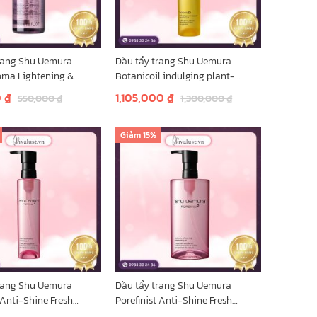
rang Shu Uemura
Dầu tẩy trang Shu Uemura
oma Lightening &
Botanicoil indulging plant-
 Cleansing Oil - Màu
based cleansing oil (màu vàng)
0
₫
1,105,000
₫
550,000
₫
1,300,000
₫
150ml
 giỏ hàng
Thêm vào giỏ hàng
Giảm
15%
rang Shu Uemura
Dầu tẩy trang Shu Uemura
 Anti-Shine Fresh
Porefinist Anti-Shine Fresh
 Oil (màu hồng) 150ml
Cleansing Oil (màu hồng) 450ml