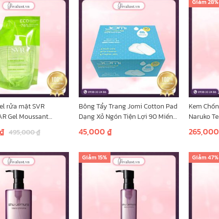
Giảm
28%
 Gel rửa mặt SVR
Bông Tẩy Trang Jomi Cotton Pad
Kem Chốn
R Gel Moussant
Dạng Xỏ Ngón Tiện Lợi 90 Miếng
Naruko Te
a Dầu Mụn & Nhạy
(Hộp)
Sunscree
₫
45,000
₫
265,00
495,000
₫
cho da d
giỏ hàng
Thêm vào giỏ hàng
Thêm vào
Giảm
15%
Giảm
47%