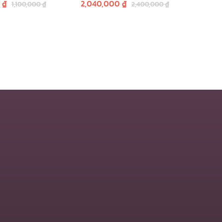
0
₫
2,040,000
₫
1,100,000
₫
2,400,000
₫
 giỏ hàng
Thêm vào giỏ hàng