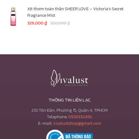
Xịt thơm toàn thân SHEER LOVE – Victoria’s Secret
Fragrance Mist
329,000
₫
380,000
₫
THÔNG TIN LIÊN LẠC
233 Tôn Đản, Phường 15, Quận 4, TPHCM
Telephone:
0938332486
E-mail:
vivalustshop@gmail.com