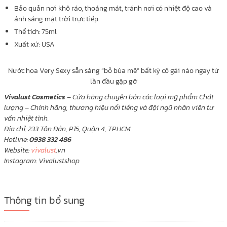
Bảo quản nơi khô ráo, thoáng mát, tránh nơi có nhiệt độ cao và
ánh sáng mặt trời trực tiếp.
Thể tích: 75ml
Xuất xứ: USA
Nước hoa Very Sexy sẵn sàng “bỏ bùa mê” bất kỳ cô gái nào ngay từ
lần đầu gặp gỡ
Vivalust Cosmetics
– Cửa hàng chuyên bán các loại mỹ phẩm Chất
lượng – Chính hãng, thương hiệu nổi tiếng và đội ngũ nhân viên tư
vấn nhiệt tình.
Địa chỉ: 233 Tôn Đản, P.15, Quận 4, TP.HCM
Hotline:
0938 332 486
Website:
vivalust
.vn
Instagram: Vivalustshop
Thông tin bổ sung