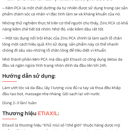
– Kẽm PCA là một chất dưỡng da tự nhiên được sử dụng trong các sản
phẩm chăm sóc cá nhân vì đặc tính làm se và kháng khuẩn của nó.
Những thử nghiệm thực tế trên cơ thể người cho thấy, Zinc PCA có khả
năng kiềm chế tiết bã nhờn. Nhờ đó, việc kiềm dầu rất tốt.
– Một tác dụng nổi trội khác của Zinc PCA chính là làm sạch lỗ chân
lông một cách hiệu quả. Khi sử dụng, sản phẩm này có thể nhanh
chóng đi sâu vào những lỗ chân lông để tiêu diệt vi khuẩn.
Nhờ thành phần kẽm PCA mà dầu gội Etiaxil có công dụng detox da
đầu và ngăn ngừa tình trạng nhòn dính da đầu lên tới 24h.
Hướng dẫn sử dụng:
Làm ướt tóc và da đầu, lấy 1 lượng vừa đủ ra tay và thoa đều khắp
đầu tạo bọt, massage nhẹ nhàng. Gội sạch lại với nước.
Dùng 2-3 lần/ tuần
Thương hiệu
ETIAXIL
:
Etiaxil là thương hiệu “Khử mùi số 1 thế giới” thuộc hãng dược mỹ