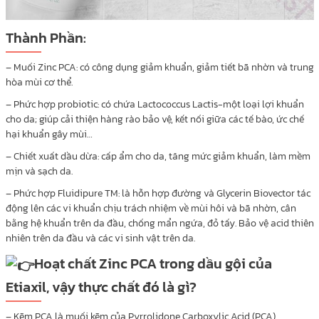
Thành Phần:
– Muối Zinc PCA: có công dụng giảm khuẩn, giảm tiết bã nhờn và trung
hòa mùi cơ thể.
– Phức hợp probiotic: có chứa Lactococcus Lactis-một loại lợi khuẩn
cho da; giúp cải thiện hàng rào bảo vệ, kết nối giữa các tế bào, ức chế
hại khuẩn gây mùi…
– Chiết xuất dầu dừa: cấp ẩm cho da, tăng mức giảm khuẩn, làm mềm
mịn và sạch da.
– Phức hợp Fluidipure TM: là hỗn hợp đường và Glycerin Biovector tác
động lên các vi khuẩn chịu trách nhiệm về mùi hôi và bã nhờn, cân
bằng hệ khuẩn trên da đầu, chống mẩn ngứa, đỏ tấy. Bảo vệ acid thiên
nhiên trên da đầu và các vi sinh vật trên da.
Hoạt chất Zinc PCA trong dầu gội của
Etiaxil, vậy thực chất đó là gì?
– Kẽm PCA là muối kẽm của Pyrrolidone Carboxylic Acid (PCA)