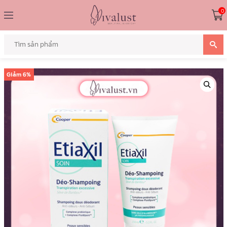
0
Giảm
6%