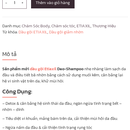
-
+
Thêm vào giỏ hàng
Danh mục:
Chăm Sóc Body
,
Chăm sóc tóc
,
ETIAXIL
,
Thương Hiệu
Từ khóa:
Dầu gội ETIAXIL
,
Dầu gội giảm nhờn
Mô tả
Sản phẩm mới
dầu gội Etiaxil
Deo-Shampoo
nhẹ nhàng làm sạch da
đầu và điều tiết bã nhờn bằng cách sử dụng muối kẽm, cân bằng lại
hệ vi sinh vật trên da, khử mùi hôi.
Công Dụng:
– Detox & cân bằng hệ sinh thái da đầu, ngăn ngừa tình trạng bết –
nhờn – dính
– Tiêu diệt vi khuẩn, mảng bám trên da, cải thiện mùi hôi da đầu.
– Ngừa nấm da đầu & cải thiện tình trạng rụng tóc