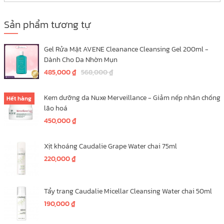
Sản phẩm tương tự
Gel Rửa Mặt AVENE Cleanance Cleansing Gel 200ml -
Dành Cho Da Nhờn Mụn
485,000
₫
568,000
₫
Kem dưỡng da Nuxe Merveillance - Giảm nếp nhăn chống
Hết hàng
lão hoá
450,000
₫
Xịt khoáng Caudalie Grape Water chai 75ml
220,000
₫
Tẩy trang Caudalie Micellar Cleansing Water chai 50ml
190,000
₫