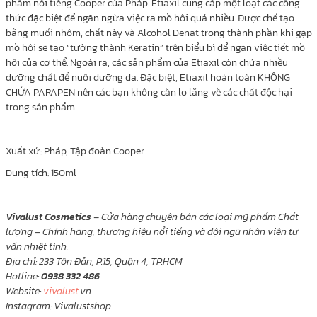
phẩm nổi tiếng Cooper của Pháp. Etiaxil cung cấp một loạt các công
thức đặc biệt để ngăn ngừa việc ra mồ hôi quá nhiều. Được chế tạo
bằng muối nhôm, chất này và Alcohol Denat trong thành phần khi gặp
mồ hôi sẽ tạo “tường thành Keratin” trên biểu bì để ngăn việc tiết mồ
hôi của cơ thể. Ngoài ra, các sản phẩm của Etiaxil còn chứa nhiều
dưỡng chất để nuôi dưỡng da. Đặc biệt, Etiaxil hoàn toàn KHÔNG
CHỨA PARAPEN nên các bạn không cần lo lắng về các chất độc hại
trong sản phẩm.
Xuất xứ: Pháp, Tập đoàn Cooper
Dung tích: 150ml
Vivalust Cosmetics
– Cửa hàng chuyên bán các loại mỹ phẩm Chất
lượng – Chính hãng, thương hiệu nổi tiếng và đội ngũ nhân viên tư
vấn nhiệt tình.
Địa chỉ: 233 Tôn Đản, P.15, Quận 4, TP.HCM
Hotline:
0938 332 486
Website:
vivalust
.vn
Instagram: Vivalustshop