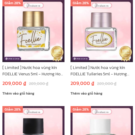
Giảm
28%
Giảm
28%
[ Limited ] Nước hoa vùng kín
[ Limited ] Nước hoa vùng kín
FOELLIE Venus 5ml - Hương Hoa
FOELLIE Tuileries 5ml - Hương
Nồng Ấm Quyến Rũ
Vani Ngọt Ngào
209,000
₫
209,000
₫
289,000
₫
289,000
₫
Thêm vào giỏ hàng
Thêm vào giỏ hàng
Giảm
28%
Giảm
28%