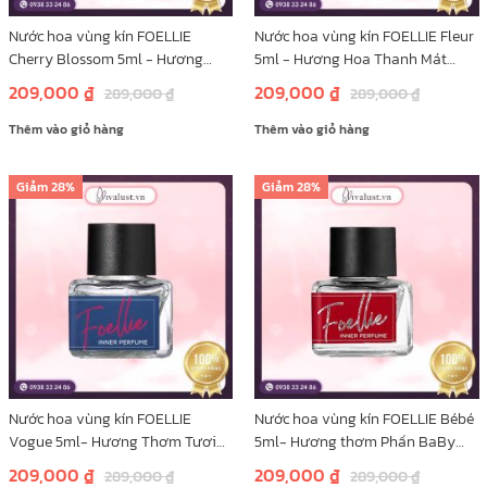
Nước hoa vùng kín FOELLIE
Nước hoa vùng kín FOELLIE Fleur
Cherry Blossom 5ml - Hương
5ml - Hương Hoa Thanh Mát
Hoa Anh Đào Sang Trọng
Ngọt Dịu
209,000
₫
209,000
₫
289,000
₫
289,000
₫
Thêm vào giỏ hàng
Thêm vào giỏ hàng
Giảm
28%
Giảm
28%
Nước hoa vùng kín FOELLIE
Nước hoa vùng kín FOELLIE Bébé
Vogue 5ml- Hương Thơm Tươi
5ml- Hương thơm Phấn BaBy
Mát Nhẹ Dịu
Đáng Yêu
209,000
₫
209,000
₫
289,000
₫
289,000
₫