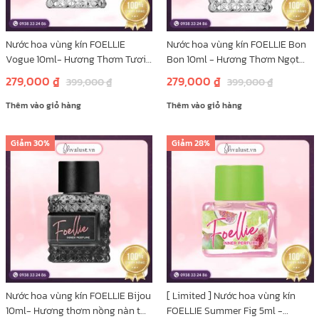
Nước hoa vùng kín FOELLIE
Nước hoa vùng kín FOELLIE Bon
Vogue 10ml- Hương Thơm Tươi
Bon 10ml - Hương Thơm Ngọt
Mát Nhẹ Dịu
Ngào Từ Trái Cây
279,000
₫
279,000
₫
399,000
₫
399,000
₫
Thêm vào giỏ hàng
Thêm vào giỏ hàng
Giảm
30%
Giảm
28%
Nước hoa vùng kín FOELLIE Bijou
[ Limited ] Nước hoa vùng kín
10ml- Hương thơm nồng nàn từ
FOELLIE Summer Fig 5ml -