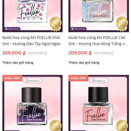
Nước hoa vùng kín FOELLIE Miel
Nước hoa vùng kín FOELLIE Ciel
5ml - Hương Dâu Tây Ngọt Ngào
5ml - Hương Hoa Hồng Trắng và
Mẫu Đơn
209,000
₫
209,000
₫
289,000
₫
289,000
₫
Thêm vào giỏ hàng
Thêm vào giỏ hàng
Giảm
28%
Giảm
28%