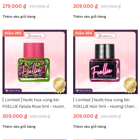
Hoa Hồng Đỏ
Hương Thơm Ngọt Ngào Thanh
279,000
₫
209,000
₫
399,000
₫
289,000
₫
Mát
Thêm vào giỏ hàng
Thêm vào giỏ hàng
Giảm
28%
Giảm
28%
[ Limited ] Nước hoa vùng kín
[ Limited ] Nước hoa vùng kín
FOELLIE Fatale Rose 5ml - Hương
FOELLIE Noir 5ml - Hương Cherry
Hoa Hồng Damask Quyến Rũ
Đen Gợi Cảm
209,000
₫
209,000
₫
289,000
₫
289,000
₫
Thêm vào giỏ hàng
Thêm vào giỏ hàng