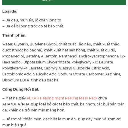
Loại da:
– Da dầu, mụn ẩn, lỗ chân lông to
– Da dễ bị bong tróc do tế bào chết.
Thành phần:
Water, Glycerin, Butylene Glycol, chiết xuất Tảo nâu, chiết xuất thảo
dược (thuộc họ bạc hà), chiết xuất hạt sen hồng, chiết xuất đu đủ,
Propanediol, Betaine, Allantoin, Panthenol, Hydroxyacetophenone, 1.2-
Hexanediol, Dipotassium Glycyrrhizate, Polyglyceryl-10 Laurate,
Polyglyceryl-4 Laurate, Caprylyl/Capryl Glucoside, Citric Acid,
Lactobionic Acid, Salicylic Acid, Sodium Citrate, Carbomer, Arginine,
Disodium EDTA, tinh dầu bạc hà.
Công Dụng Nổi Bật:
– Mặt nạ giấy
PEKAH Healing Night Peeling Mask Pack
chứa
AHA/BHA/PHA giúp loại bỏ các tế bào chết, bã nhờn, các bụi bẩn trên
da, khiến da trở nên mịn màng hơn.
– Hỗ trợ cải thiện mụn, đặc biệt là mụn ẩn, giúp đẩy mụn và gom còi
mụn hiệu quả.