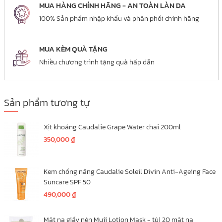
MUA HÀNG CHÍNH HÃNG - AN TOÀN LÀN DA
100% Sản phẩm nhập khẩu và phân phối chính hãng
MUA KÈM QUÀ TẶNG
Nhiều chương trình tặng quà hấp dẫn
Sản phẩm tương tự
Xịt khoáng Caudalie Grape Water chai 200ml
350,000
₫
Kem chống nắng Caudalie Soleil Divin Anti-Ageing Face
Suncare SPF 50
490,000
₫
Mặt nạ giấy nén Muji Lotion Mask - túi 20 mặt nạ