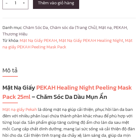
-
+
Thêm vào giỏ hàng
Danh mục:
Chăm Sóc Da
,
Chăm sóc da (Trang Chủ)
,
Mặt nạ
,
PEKAH
,
Thương Hiệu
Từ khóa:
Mặt Nạ Giấy PEKAH
,
Mặt Nạ Giấy PEKAH Healing Night
,
Mặt
nạ giấy PEKAH Peeling Mask Pack
Mô tả
Mặt Nạ Giấy
PEKAH Healing Night Peeling Mask
Pack 25ml
– Chăm Sóc Da Dầu Mụn Ẩn
Mặt nạ giấy Pekah
là dòng mặt nạ giúp cải thiện, phục hồi làn da ban
đêm với nhiều phân loại chứa thành phần khác nhau để phù hợp với
từng loại da. Sản phẩm giúp tăng cường độ ẩm cho làn da sau mệt
mỏi. Cung cấp chất dinh dưỡng, mang lại sức sống và cải thiện độ đàn
hồi cho da. Cải thiện tình trạng da chảy xệ, làm sáng da, giúp da mịn