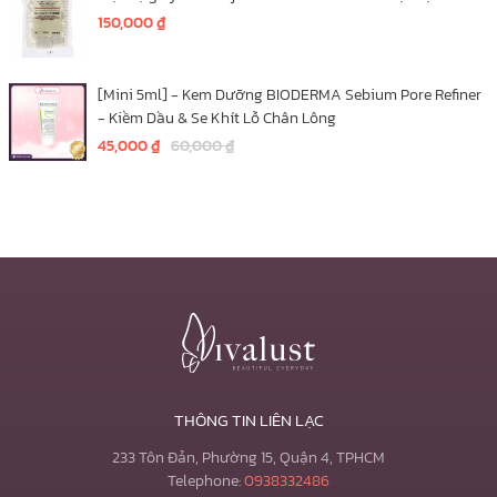
150,000
₫
[Mini 5ml] - Kem Dưỡng BIODERMA Sebium Pore Refiner
- Kiềm Dầu & Se Khít Lỗ Chân Lông
45,000
₫
60,000
₫
THÔNG TIN LIÊN LẠC
233 Tôn Đản, Phường 15, Quận 4, TPHCM
Telephone:
0938332486