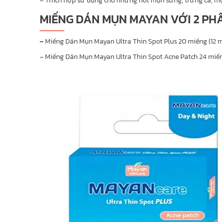
– Thích hợp sử dụng cho những nốt mụn sưng, trứng cá, m
MIẾNG DÁN MỤN MAYAN VỚI 2 PHÂ
–
Miếng Dán Mụn Mayan Ultra Thin Spot Plus 20 miếng (12 m
– Miếng Dán Mụn Mayan Ultra Thin Spot Acne Patch 24 miến