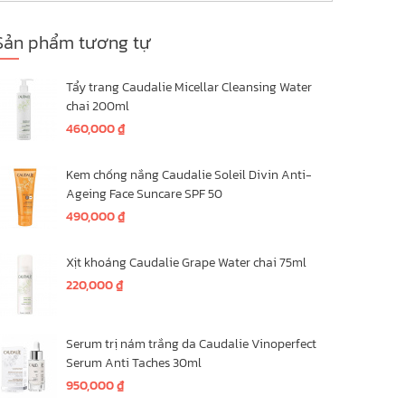
Sản phẩm tương tự
Tẩy trang Caudalie Micellar Cleansing Water
chai 200ml
460,000
₫
Kem chống nắng Caudalie Soleil Divin Anti-
Ageing Face Suncare SPF 50
490,000
₫
Xịt khoáng Caudalie Grape Water chai 75ml
220,000
₫
Serum trị nám trắng da Caudalie Vinoperfect
Serum Anti Taches 30ml
950,000
₫