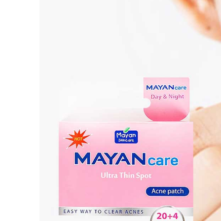
Burberry
SHU UEMURA
VICTORIA'S SECRET
YSL
Dior
TOMFORD