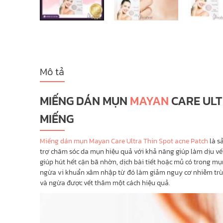
COTTAGE
EVOLUDERM
EMBRYOLISSE
CYSTIPHANE
Mô tả
CHRISTIAN LOUBOUTIN
CHARLOTTE TILBURY
MIẾNG DÁN MỤN
MAYAN
CARE ULT
MIẾNG
Chanel
GUERLAIN
Miếng dán mụn Mayan Care Ultra Thin Spot acne Patch
là s
trợ chăm sóc da mụn hiệu quả với khả năng giúp làm dịu vế
GUCCI
giúp hút hết cặn bã nhờn, dịch bài tiết hoặc mủ có trong
NARS
ngừa vi khuẩn xâm nhập từ đó làm giảm nguy cơ nhiễm tr
và ngừa được vết thâm một cách hiệu quả.
HERMÈS
MAC