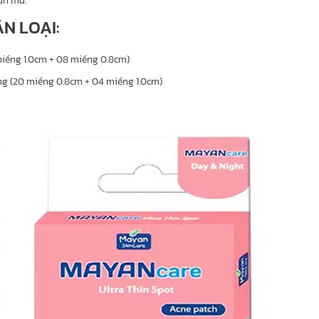
ụn mủ.
N LOẠI:
iếng 1.0cm + 08 miếng 0.8cm)
g (20 miếng 0.8cm + 04 miếng 1.0cm)