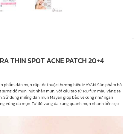
RA THIN SPOT ACNE PATCH 20+4
ản phẩm dán mụn cấp tốc thuộc thương hiệu MAYAN. Sản phẩm hỗ
t sưng đỏ mụn, hút nhân mụn, với cấu tạo từ P.U film màu vàng sẽ
 mụn. Sử dụng miếng dán mụn Mayan giúp bảo vệ cũng như ngăn
ùng vùng da mụn. Từ đó vùng da xung quanh mụn nhanh liền sẹo