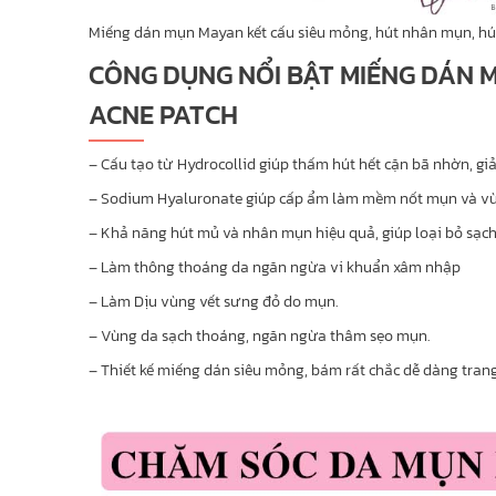
Miếng dán mụn Mayan kết cấu siêu mỏng, hút nhân mụn, hú
CÔNG DỤNG NỔI BẬT MIẾNG DÁN 
ACNE PATCH
– Cấu tạo từ Hydrocollid giúp thấm hút hết cặn bã nhờn, giả
– Sodium Hyaluronate giúp cấp ẩm làm mềm nốt mụn và vù
– Khả năng hút mủ và nhân mụn hiệu quả, giúp loại bỏ sạch
– Làm thông thoáng da ngăn ngừa vi khuẩn xâm nhập
– Làm Dịu vùng vết sưng đỏ do mụn.
– Vùng da sạch thoáng, ngăn ngừa thâm sẹo mụn.
– Thiết kế miếng dán siêu mỏng, bám rất chắc dễ dàng tran