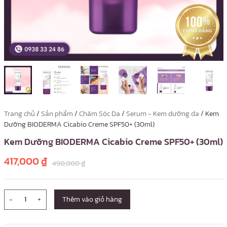
Trang chủ
/
Sản phẩm
/
Chăm Sóc Da
/
Serum - Kem dưỡng da
/ Kem
Dưỡng BIODERMA Cicabio Creme SPF50+ (30ml)
Kem Dưỡng BIODERMA Cicabio Creme SPF50+ (30ml)
417,000
₫
490,000
₫
-
+
Thêm vào giỏ hàng