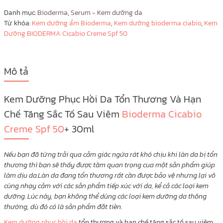
Danh mục:
Bioderma
,
Serum - Kem dưỡng da
Từ khóa:
Kem dưỡng ẩm Bioderma
,
Kem dưỡng bioderma ciabio
,
Kem
Dưỡng BIODERMA Cicabio Creme Spf 50
Mô tả
Kem Dưỡng Phục Hồi Da Tổn Thương Và Hạn
Chế Tăng Sắc Tố Sau Viêm
Bioderma Cicabio
Creme Spf 50
+ 30ml
Nếu bạn đã từng trải qua cảm giác ngứa rát khó chịu khi làn da bị tổn
thương thì bạn sẽ thấy được tầm quan trọng cua một sản phẩm giúp
làm dịu da.Làn da đang tổn thương rất cần được bảo vệ nhưng lại vô
cùng nhạy cảm với các sản phẩm tiếp xúc với da, kể cả các loại kem
dưỡng. Lúc này, bạn không thể dùng các loại kem dưỡng da thông
thường, dù đó có là sản phẩm đắt tiền.
Kem dưỡng phục hồi da
tổn thương và hạn chế tăng sắc tố sau viêm