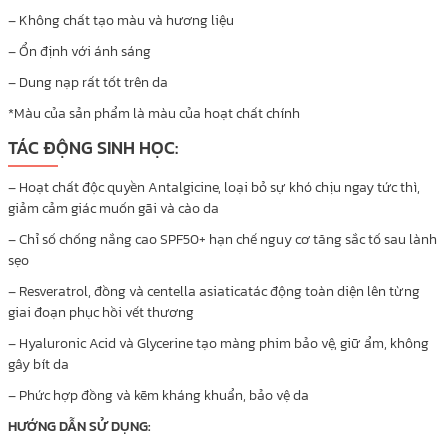
– Không chất tạo màu và hương liệu
– Ổn định với ánh sáng
– Dung nạp rất tốt trên da
*Màu của sản phẩm là màu của hoạt chất chính
TÁC ĐỘNG SINH HỌC:
– Hoạt chất độc quyền Antalgicine, loại bỏ sự khó chịu ngay tức thì,
giảm cảm giác muốn gãi và cào da
– Chỉ số chống nắng cao SPF50+ hạn chế nguy cơ tăng sắc tố sau lành
sẹo
– Resveratrol, đồng và centella asiaticatác động toàn diện lên từng
giai đoạn phục hồi vết thương
– Hyaluronic Acid và Glycerine tạo màng phim bảo vệ, giữ ẩm, không
gây bít da
– Phức hợp đồng và kẽm kháng khuẩn, bảo vệ da
HƯỚNG DẪN SỬ DỤNG: