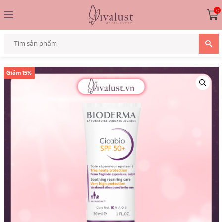
0
Giảm
15%