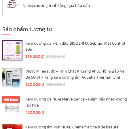
Nhiều chương trình tặng quà hấp dẫn
Sản phẩm tương tự
Kem dưỡng da kiềm dầu BIODERMA Sebium Mat Control
30ml
329,000
₫
390,000
₫
Vichy Minéral 89 - Tinh Chất Khoáng Phục Hồi & Bảo Vệ
Da 50ml - Tặng kem dưỡng ẩm Aqualia Thermal 15ml
820,000
₫
950,000
₫
Kem dưỡng da Nuxe Merveillance - Giảm nếp nhăn chống
Hết hàng
lão hoá
450,000
₫
Kem dưỡng ẩm 48h NUXE Crème fraîche® de beauté