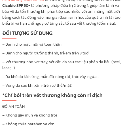
Cicabio SPF 50+
là phương pháp điều trị 2 trong 1, giúp làm lành và
bảo vệ da tổn thương khi phải tiếp xúc nhiều với ánh nắng mặt trời
bằng cách tác động vào mọi giai đoạn sinh học của quá trình tái tạo
biểu bì và hạn chế nguy cơ tăng sắc tố sau vết thương (đốm nâu).
ĐỐI TƯỢNG SỬ DỤNG:
– Dành cho mặt, môi và toàn thân
– Dành cho người trưởng thành, trẻ em trên 3 tuổi
– Vết thương nhẹ: vết trầy, vết cắt, da sau các liệu pháp da liễu (peel,
laser,…)
– Da khô do kích ứng, mẩn đỏ, nóng rát, tróc vảy, ngứa…
– Vùng da sau khi xăm (trên cơ thể/mặt)
*Chỉ bôi trên vết thương không còn rỉ dịch
ĐỘ AN TOÀN:
– Không gây mụn và không trôi
– Không chứa paraben và cồn