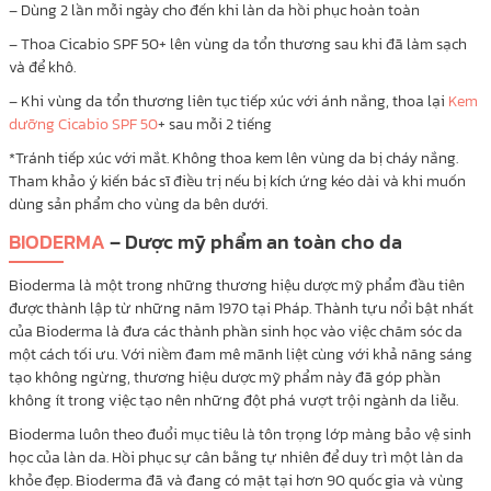
– Dùng 2 lần mỗi ngày cho đến khi làn da hồi phục hoàn toàn
– Thoa Cicabio SPF 50+ lên vùng da tổn thương sau khi đã làm sạch
và để khô.
– Khi vùng da tổn thương liên tục tiếp xúc với ánh nắng, thoa lại
Kem
dưỡng Cicabio SPF 50
+ sau mỗi 2 tiếng
*Tránh tiếp xúc với mắt. Không thoa kem lên vùng da bị cháy nắng.
Tham khảo ý kiến bác sĩ điều trị nếu bị kích ứng kéo dài và khi muốn
dùng sản phẩm cho vùng da bên dưới.
BIODERMA
– Dược mỹ phẩm an toàn cho da
Bioderma là một trong những thương hiệu dược mỹ phẩm đầu tiên
được thành lập từ những năm 1970 tại Pháp. Thành tựu nổi bật nhất
của Bioderma là đưa các thành phần sinh học vào việc chăm sóc da
một cách tối ưu. Với niềm đam mê mãnh liệt cùng với khả năng sáng
tạo không ngừng, thương hiệu dược mỹ phẩm này đã góp phần
không ít trong việc tạo nên những đột phá vượt trội ngành da liễu.
Bioderma luôn theo đuổi mục tiêu là tôn trọng lớp màng bảo vệ sinh
học của làn da. Hồi phục sự cân bằng tự nhiên để duy trì một làn da
khỏe đẹp. Bioderma đã và đang có mặt tại hơn 90 quốc gia và vùng