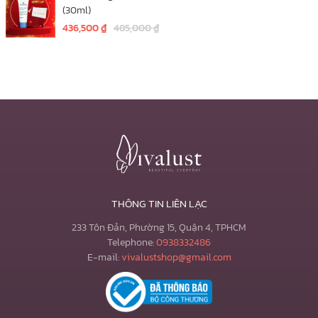
(30ml)
436,500
₫
485,000
₫
THÔNG TIN LIÊN LẠC
233 Tôn Đản, Phường 15, Quận 4, TPHCM
Telephone:
0938332486
E-mail:
vivalustshop@gmail.com