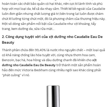
hoàn toàn các chất bảo quản có hại khác, nên cực kì lành tính và phù
hợp với mọi loại da, kể cả da nhạy cảm. Thiết kế bề ngoài của Caudalie
luôn đơn giản nhưng chất lượng giá trị bên trong lại luôn được chăm
chút kĩ lưỡng từng chút một, đó là phương châm của thương hiệu này.
Một số dòng sản phẩm nổi bật của Caudalie như xịt khoáng, tẩy
trang, kem dưỡng da, sữa rửa mặt…
2. Công dụng tuyệt vời của xịt dưỡng nho Caudalie Eau De
Beauty
Thành phần chứa đến 99,40% là nước nho nguyên chất – một loại quả
có khả năng chống lão hóa tuyệt vời, cùng nhựa thơm hoa cam,
Benzoin, bạc hà, hoa hồng và dầu dưỡng chanh đã khiến cho
xịt
dưỡng nho Caudalie Eau De Beauty
trở thành một sản phẩm hoàn
hảo đến mức Victoria Beckham cùng nhiều ngôi sao khác cũng phải
“phát cuồng” vì nó.