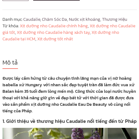
Danh mục:
Caudalie
,
Chăm Sóc Da
,
Nước xịt khoáng
,
Thương Hiệu
Từ khóa:
Xịt dưỡng nho Caudalie chính hãng
,
Xịt dưỡng nho Caudalie
giá tốt
,
Xịt dưỡng nho Caudalie hàng xách tay
,
Xịt dưỡng nho
Caudalie tại HCM
,
Xịt dưỡng tốt nhất
Mô tả
Được lấy cảm hứng từ câu chuyện tình lãng mạn của vị nữ hoàng
Isabella xứ Hungary với nhan sắc đẹp tuyệt trần đã làm đức vua xứ
Balan kém 35 tuổi đem lòng mến mộ. Công thức của loại nước huyền
thoại với khả năng giữ gìn vẻ đẹp bất tử với thời gian đã được đưa
vào sản phẩm xịt dưỡng nho Caudalie Eau De Beauty vô cùng nổi
tiếng của Pháp.
1. Giới thiệu về thương hiệu Caudalie nổi tiếng đến từ Pháp